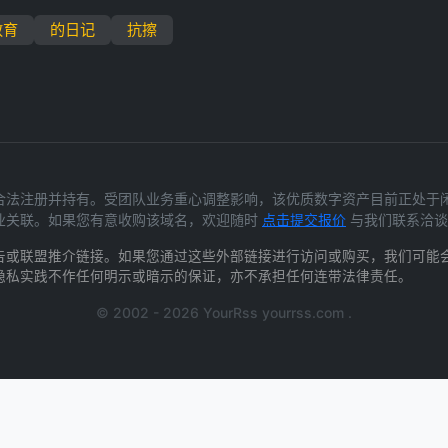
教育
的日记
抗擦
m) 为我们合法注册并持有。受团队业务重心调整影响，该优质数字资产目前正
业关联。如果您有意收购该域名，欢迎随时
点击提交报价
与我们联系洽谈
告或联盟推介链接。如果您通过这些外部链接进行访问或购买，我们可能
隐私实践不作任何明示或暗示的保证，亦不承担任何连带法律责任。
© 2002 - 2026 YourRss yourrss.com .