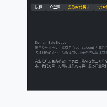
快豚
户型网
恩教时代英才
1对1
Domain Sale Notice:
出售及免责声明：本域名 (yourrss.co
名称相近的企业、品牌或商标均无任何从属或商
商业推广及免责披露：本页面可能包含第三方广
本。我们对第三方网站提供的内容、服务质量及