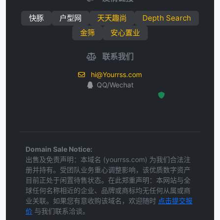
快豚
户型网
天天趣尚
Depth Search
金筛
安心置业
联系我们
hi@Yourrss.com
QQ/Wechat
Hosted Protected Environment
Domain Sale Notice:
出售及免责声明：本域名 (yourrss.com) 为我们合法注
册并持有。受团队业务重心调整影响，该优质数字资产
目前正处于闲置待售状态。在此郑重声明：本网站与全
球任何名称相近的企业、品牌或商标均无任何从属或商
业关联。如果您有意收购该域名，欢迎随时
点击提交报
价
与我们联系洽谈。